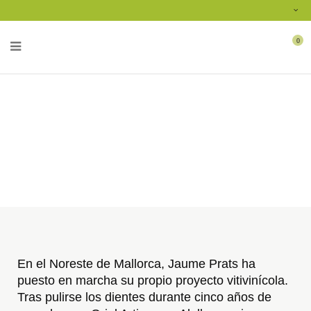
Envío gratuito a partir de 60€
Español
0
Bodega
Jaume Prats
Inicio
Marcas
Jaume Prats
Jaume Prats
En el Noreste de Mallorca, Jaume Prats ha 
puesto en marcha su propio proyecto vitivinícola. 
Tras pulirse los dientes durante cinco años de 